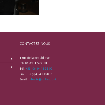
CONTACTEZ-NOUS
1 rue de la République
83210
SOLLIES-PONT
Tél :
+33 (0)4 94 13 58 00
Fax :
+33 (0)4 94 13 58 01
Email :
infosite@solliespont.fr