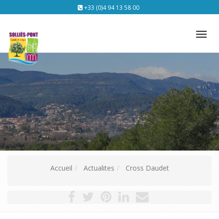
+33 (0)4 94 13 58 00
Tog
nav
Accueil
Actualites
Cross Daudet