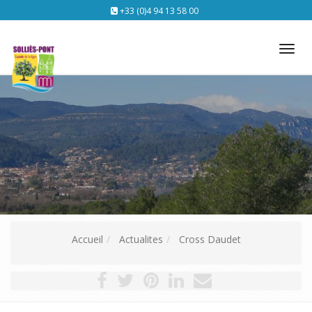
+33 (0)4 94 13 58 00
Tog
nav
Accueil
Actualites
Cross Daudet