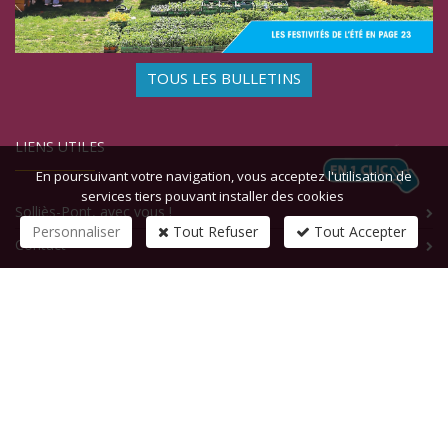
TOUS LES BULLETINS
LIENS UTILES
En poursuivant votre navigation, vous acceptez l'utilisation de
services tiers pouvant installer des cookies
Solliès-Pont, avec vous !
Personnaliser
Tout Refuser
Tout Accepter
Contact
CONTACTEZ-NOUS
1 rue de la République
83210
SOLLIES-PONT
Tél :
+33 (0)4 94 13 58 00
Fax :
+33 (0)4 94 13 58 01