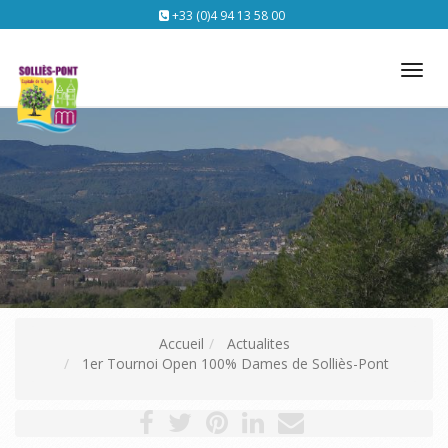
+33 (0)4 94 13 58 00
Tog
nav
Accueil
Actualites
1er Tournoi Open 100% Dames de Solliès-Pont