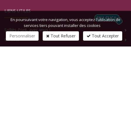
LIENS UTILES
En poursuivant votre navigation, vous acceptez l'utilisation de
services tiers pouvant installer des cookies
Solliès-Pont, avec vous !
Personnaliser
Tout Refuser
Tout Accepter
Contact
CONTACTEZ-NOUS
1 rue de la République
83210
SOLLIES-PONT
Tél :
+33 (0)4 94 13 58 00
Fax :
+33 (0)4 94 13 58 01
Email :
infosite@solliespont.fr