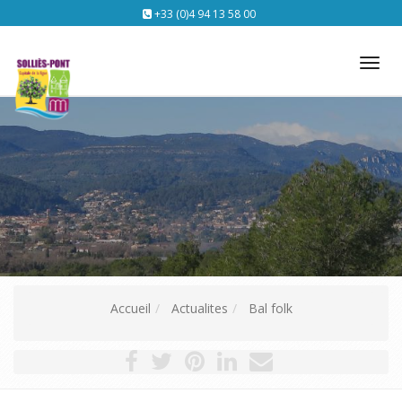
+33 (0)4 94 13 58 00
Tog
nav
Accueil
Actualites
Bal folk