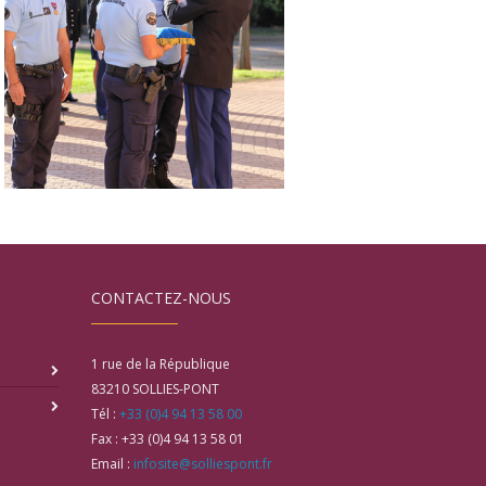
CONTACTEZ-NOUS
1 rue de la République
83210
SOLLIES-PONT
Tél :
+33 (0)4 94 13 58 00
Fax :
+33 (0)4 94 13 58 01
Email :
infosite@solliespont.fr