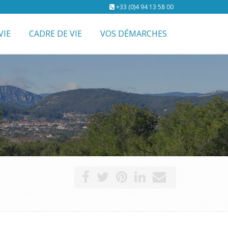
+33 (0)4 94 13 58 00
VIE
CADRE DE VIE
VOS DÉMARCHES