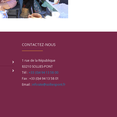
CONTACTEZ-NOUS
1 rue de la République
83210
SOLLIES-PONT
Tél :
+33 (0)4 94 13 58 00
Fax :
+33 (0)4 94 13 58 01
Email :
infosite@solliespont.fr