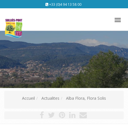
+33 (0)4 94 13 58 00
Tog
nav
Accueil
Actualites
Alba Flora, Flora Solis