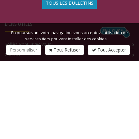
TOUS LES BULLETINS
LIENS UTILES
En poursuivant votre navigation, vous acceptez l'utilisation de
services tiers pouvant installer des cookies
Solliès-Pont, avec vous !
Personnaliser
Tout Refuser
Tout Accepter
Contact
CONTACTEZ-NOUS
1 rue de la République
83210
SOLLIES-PONT
Tél :
+33 (0)4 94 13 58 00
Fax :
+33 (0)4 94 13 58 01
Email :
infosite@solliespont.fr