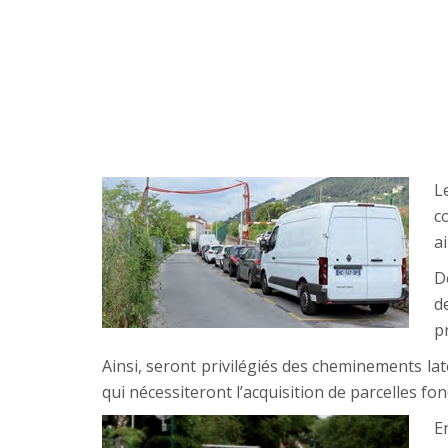
L
c
a
D
d
p
Ainsi, seront privilégiés des cheminements lat
qui nécessiteront l’acquisition de parcelles fon
E