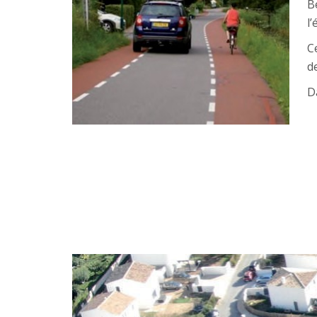
B
l’
C
d
D