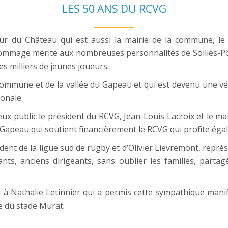
LES 50 ANS DU RCVG
r du Château qui est aussi la mairie de la commune, le 
ommage mérité aux nombreuses personnalités de Solliès-Pont 
es milliers de jeunes joueurs.
a commune et de la vallée du Gapeau et qui est devenu une 
ionale.
ux public le président du RCVG, Jean-Louis Lacroix et le ma
apeau qui soutient financièrement le RCVG qui profite ég
ident de la ligue sud de rugby et d’Olivier Lievremont, repré
geants, anciens dirigeants, sans oublier les familles, par
à Nathalie Letinnier qui a permis cette sympathique manifes
te du stade Murat.