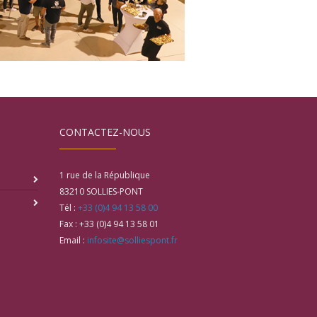
CONTACTEZ-NOUS
1 rue de la République
83210
SOLLIES-PONT
Tél :
+33 (0)4 94 13 58 00
Fax :
+33 (0)4 94 13 58 01
Email :
infosite@solliespont.fr