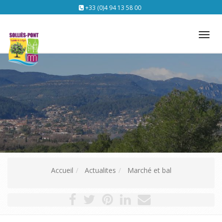
+33 (0)4 94 13 58 00
Tog
nav
Accueil
Actualites
Marché et bal