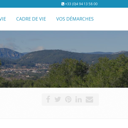
+33 (0)4 94 13 58 00
VIE
CADRE DE VIE
VOS DÉMARCHES