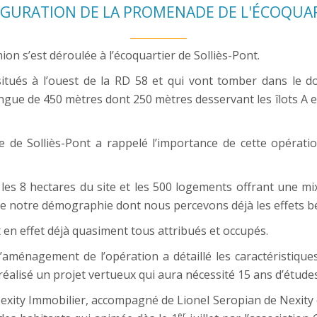
GURATION DE LA PROMENADE DE L'ÉCOQUA
on s’est déroulée à l’écoquartier de Solliès-Pont.
 situés à l’ouest de la RD 58 et qui vont tomber dans le d
ongue de 450 mètres dont 250 mètres desservant les îlots A et
e de Solliès-Pont a rappelé l’importance de cette opérat
les 8 hectares du site et les 500 logements offrant une mix
de notre démographie dont nous percevons déjà les effets b
t en effet déjà quasiment tous attribués et occupés.
aménagement de l’opération a détaillé les caractéristiqu
réalisé un projet vertueux qui aura nécessité 15 ans d’études 
Nexity Immobilier, accompagné de Lionel Seropian de Nexity
er