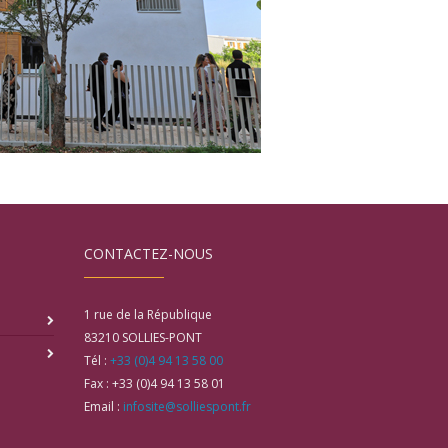
CONTACTEZ-NOUS
1 rue de la République
83210
SOLLIES-PONT
Tél :
+33 (0)4 94 13 58 00
Fax :
+33 (0)4 94 13 58 01
Email :
infosite@solliespont.fr