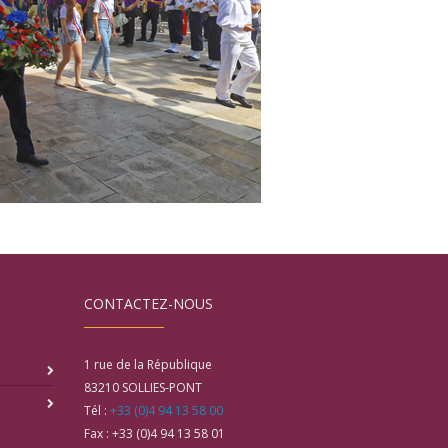
CONTACTEZ-NOUS
1 rue de la République
83210
SOLLIES-PONT
Tél :
+33 (0)4 94 13 58 00
Fax :
+33 (0)4 94 13 58 01