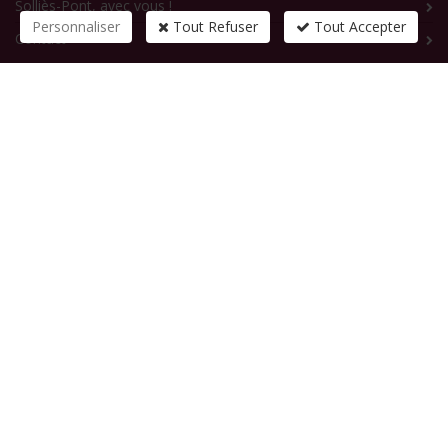
Solliès-Pont, avec vous !
Personnaliser
Tout Refuser
Tout Accepter
Contact
CONTACTEZ-NOUS
1 rue de la République
83210
SOLLIES-PONT
Tél :
+33 (0)4 94 13 58 00
Fax :
+33 (0)4 94 13 58 01
Email :
infosite@solliespont.fr