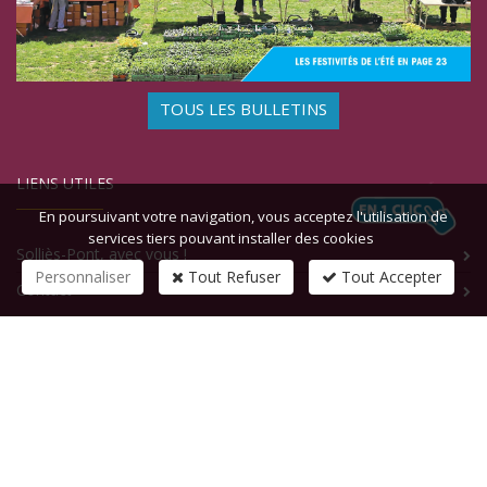
TOUS LES BULLETINS
LIENS UTILES
En poursuivant votre navigation, vous acceptez l'utilisation de
services tiers pouvant installer des cookies
Solliès-Pont, avec vous !
Personnaliser
Tout Refuser
Tout Accepter
Contact
CONTACTEZ-NOUS
1 rue de la République
83210
SOLLIES-PONT
Tél :
+33 (0)4 94 13 58 00