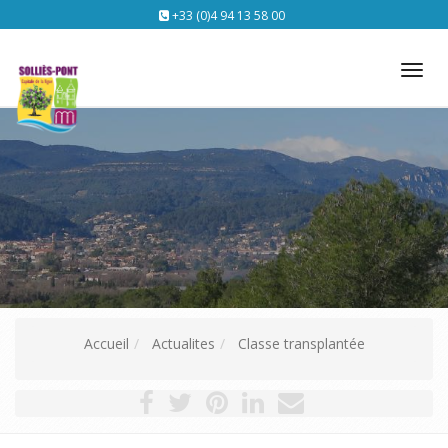
+33 (0)4 94 13 58 00
Tog
nav
Accueil
Actualites
Classe transplantée