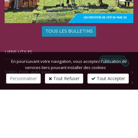
TOUS LES BULLETINS
LIENS UTILES
En poursuivant votre navigation, vous acceptez l'utilisation de
services tiers pouvant installer des cookies
Solliès-Pont, avec vous !
Personnaliser
Tout Refuser
Tout Accepter
Contact
CONTACTEZ-NOUS
1 rue de la République
83210
SOLLIES-PONT
Tél :
+33 (0)4 94 13 58 00