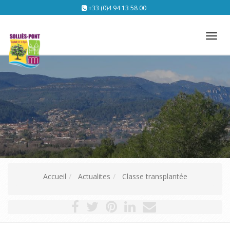
+33 (0)4 94 13 58 00
Tog
nav
Accueil
Actualites
Classe transplantée