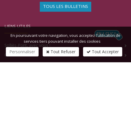
TOUS LES BULLETINS
LIENS UTILES
En poursuivant votre navigation, vous acceptez l'utilisation de
services tiers pouvant installer des cookies
Solliès-Pont, avec vous !
Personnaliser
Tout Refuser
Tout Accepter
Contact
CONTACTEZ-NOUS
1 rue de la République
83210
SOLLIES-PONT
Tél :
+33 (0)4 94 13 58 00
Fax :
+33 (0)4 94 13 58 01
Email :
infosite@solliespont.fr