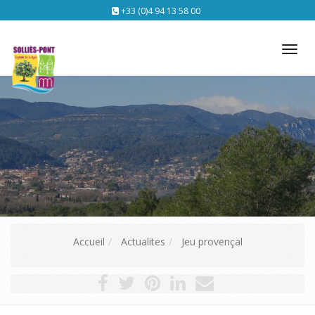
+33 (0)4 94 13 58 00
Tog
nav
Accueil
Actualites
Jeu provençal