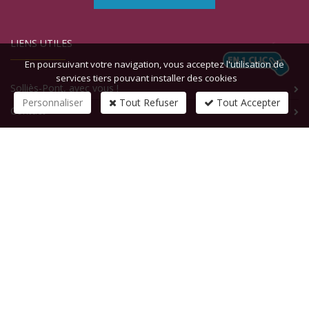
LIENS UTILES
En poursuivant votre navigation, vous acceptez l'utilisation de
services tiers pouvant installer des cookies
Solliès-Pont, avec vous !
Personnaliser
Tout Refuser
Tout Accepter
Contact
CONTACTEZ-NOUS
1 rue de la République
83210
SOLLIES-PONT
Tél :
+33 (0)4 94 13 58 00
Fax :
+33 (0)4 94 13 58 01
Email :
infosite@solliespont.fr