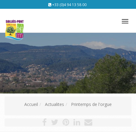
+33 (0)4 94 13 58 00
Tog
nav
Accueil
Actualites
Printemps de l'orgue