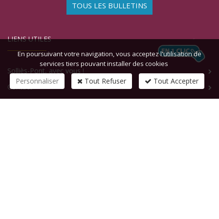
TOUS LES BULLETINS
LIENS UTILES
En poursuivant votre navigation, vous acceptez l'utilisation de
services tiers pouvant installer des cookies
Solliès-Pont, avec vous !
Personnaliser
Tout Refuser
Tout Accepter
Contact
CONTACTEZ-NOUS
1 rue de la République
83210
SOLLIES-PONT
Tél :
+33 (0)4 94 13 58 00
Fax :
+33 (0)4 94 13 58 01
Email :
infosite@solliespont.fr