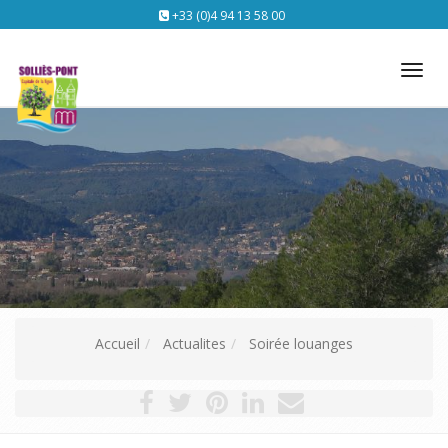
+33 (0)4 94 13 58 00
Tog
nav
Accueil
Actualites
Soirée louanges