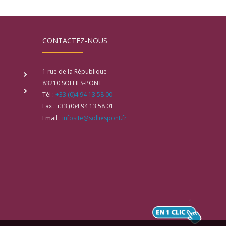
CONTACTEZ-NOUS
1 rue de la République
83210
SOLLIES-PONT
Tél :
+33 (0)4 94 13 58 00
Fax :
+33 (0)4 94 13 58 01
Email :
infosite@solliespont.fr