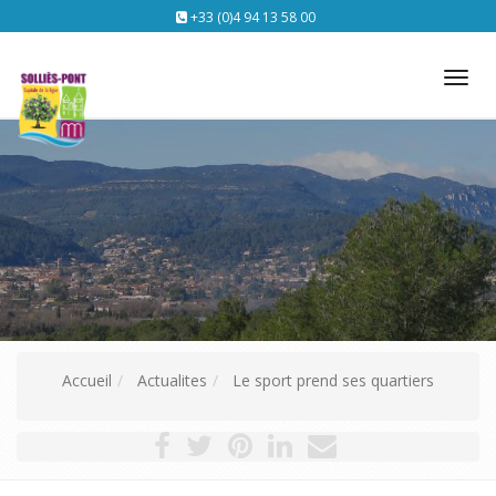
+33 (0)4 94 13 58 00
Tog
nav
Accueil
Actualites
Le sport prend ses quartiers