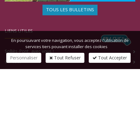
TOUS LES BULLETINS
LIENS UTILES
En poursuivant votre navigation, vous acceptez l'utilisation de
services tiers pouvant installer des cookies
Solliès-Pont, avec vous !
Personnaliser
Tout Refuser
Tout Accepter
Contact
CONTACTEZ-NOUS
1 rue de la République
83210
SOLLIES-PONT
Tél :
+33 (0)4 94 13 58 00
Fax :
+33 (0)4 94 13 58 01
Email :
infosite@solliespont.fr