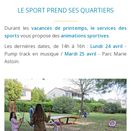
LE SPORT PREND SES QUARTIERS
Durant les
vacances de printemps
,
le services des
sports
vous propose des
animations sportives
.
Les dernières dates, de 14h à 16h :
Lundi 24 avril
-
Pump track en musique /
Mardi 25 avril
- Parc Marie
Astoin.