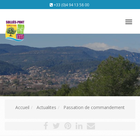
+33 (0)4 94 13 58 00
Tog
nav
Accueil
Actualites
Passation de commandement