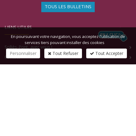
TOUS LES BULLETINS
LIENS UTILES
En poursuivant votre navigation, vous acceptez l'utilisation de
services tiers pouvant installer des cookies
Solliès-Pont, avec vous !
Personnaliser
Tout Refuser
Tout Accepter
Contact
CONTACTEZ-NOUS
1 rue de la République
83210
SOLLIES-PONT
Tél :
+33 (0)4 94 13 58 00
Fax :
+33 (0)4 94 13 58 01
Email :
infosite@solliespont.fr