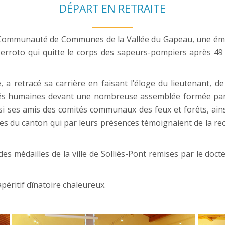
DÉPART EN RETRAITE
la Communauté de Communes de la Vallée du Gapeau, une ém
 Perroto qui quitte le corps des sapeurs-pompiers après 4
 a retracé sa carrière en faisant l’éloge du lieutenant, de
ités humaines devant une nombreuse assemblée formée par
ussi ses amis des comités communaux des feux et forêts, ains
es du canton qui par leurs présences témoignaient de la re
es médailles de la ville de Solliès-Pont remises par le doc
péritif dînatoire chaleureux.