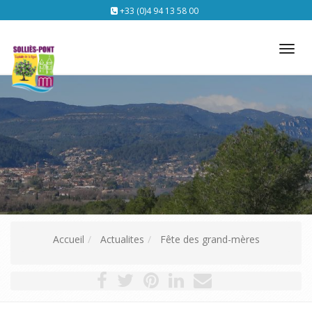
+33 (0)4 94 13 58 00
Tog
nav
Accueil
Actualites
Fête des grand-mères