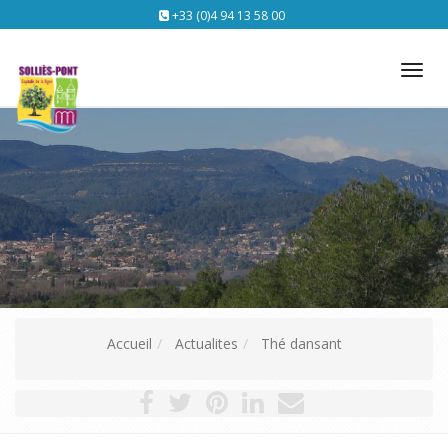
+33 (0)4 94 13 58 00
Tog
nav
Accueil
Actualites
Thé dansant