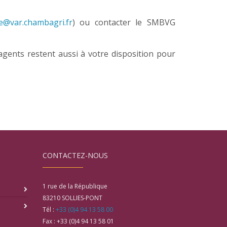
le@var.chambagri.fr
) ou contacter le SMBVG
 agents restent aussi à votre disposition pour
CONTACTEZ-NOUS
1 rue de la République
83210
SOLLIES-PONT
Tél :
+33 (0)4 94 13 58 00
Fax :
+33 (0)4 94 13 58 01