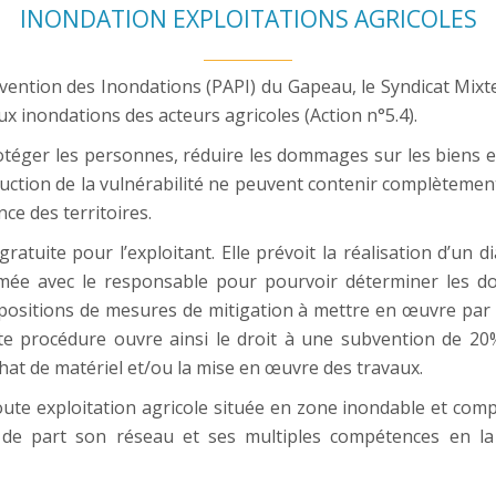
INONDATION EXPLOITATIONS AGRICOLES
vention des Inondations (PAPI) du Gapeau, le Syndicat Mix
ux inondations des acteurs agricoles (Action n°5.4).
otéger les personnes, réduire les dommages sur les biens et 
tion de la vulnérabilité ne peuvent contenir complètement
nce des territoires.
tuite pour l’exploitant. Elle prévoit la réalisation d’un d
mmée avec le responsable pour pourvoir déterminer les d
sitions de mesures de mitigation à mettre en œuvre par l
te procédure ouvre ainsi le droit à une subvention de 20
hat de matériel et/ou la mise en œuvre des travaux.
oute exploitation agricole située en zone inondable et com
, de part son réseau et ses multiples compétences en l