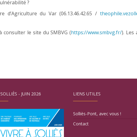
ulnérabilité ?
e d’Agriculture du Var (06.13.46.42.65 /
theophile.vezol
à consulter le site du SMBVG (
https://www.smbvg.fr/
). Les
 SOLLIÈS - JUIN 2026
LIENS UTILES
Solliès-Pont, avec vous !
Contact