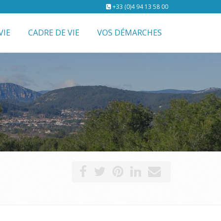
+33 (0)4 94 13 58 00
VIE
CADRE DE VIE
VOS DÉMARCHES