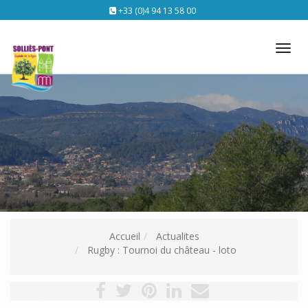
+33 (0)4 94 13 58 00
Tog
nav
Accueil
Actualites
Rugby : Tournoi du château - loto