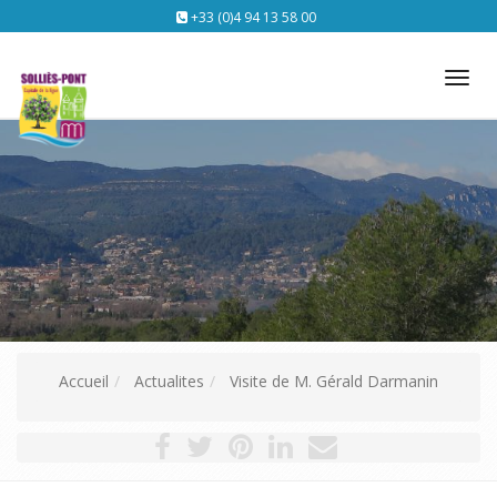
+33 (0)4 94 13 58 00
Tog
nav
Accueil
Actualites
Visite de M. Gérald Darmanin