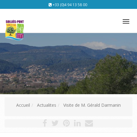
+33 (0)4 94 13 58 00
Tog
nav
Accueil
Actualites
Visite de M. Gérald Darmanin