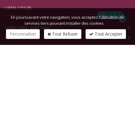
LIENS UTILES
En poursuivant votre navigation, vous acceptez l'utilisation de
services tiers pouvant installer des cookies
Solliès-Pont, avec vous !
Personnaliser
Tout Refuser
Tout Accepter
Contact
CONTACTEZ-NOUS
1 rue de la République
83210
SOLLIES-PONT
Tél :
+33 (0)4 94 13 58 00
Fax :
+33 (0)4 94 13 58 01
Email :
infosite@solliespont.fr