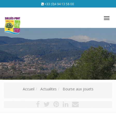
+33 (0)4 94 13 58 00
Tog
nav
Accueil
Actualites
Bourse aux jouets