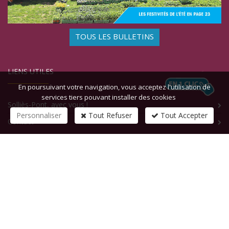
TOUS LES BULLETINS
LIENS UTILES
En poursuivant votre navigation, vous acceptez l'utilisation de
services tiers pouvant installer des cookies
Solliès-Pont, avec vous !
Personnaliser
Tout Refuser
Tout Accepter
Contact
CONTACTEZ-NOUS
1 rue de la République
83210
SOLLIES-PONT
Tél :
+33 (0)4 94 13 58 00
Fax :
+33 (0)4 94 13 58 01