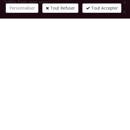
Solliès-Pont, avec vous !
Personnaliser
Tout Refuser
Tout Accepter
Contact
CONTACTEZ-NOUS
1 rue de la République
83210
SOLLIES-PONT
Tél :
+33 (0)4 94 13 58 00
Fax :
+33 (0)4 94 13 58 01
Email :
infosite@solliespont.fr