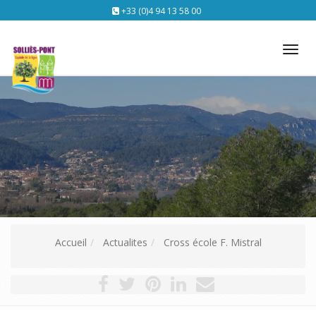
+33 (0)4 94 13 58 00
Tog
nav
Accueil
Actualites
Cross école F. Mistral