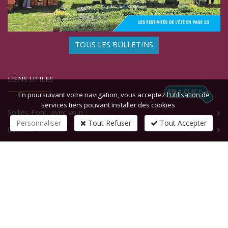
TOUS LES BULLETINS
LIENS UTILES
En poursuivant votre navigation, vous acceptez l'utilisation de
services tiers pouvant installer des cookies
Solliès-Pont, avec vous !
Personnaliser
Tout Refuser
Tout Accepter
Contact
CONTACTEZ-NOUS
1 rue de la République
83210
SOLLIES-PONT
Tél :
+33 (0)4 94 13 58 00