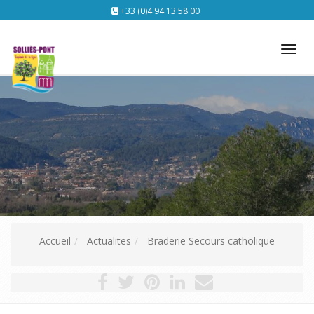
+33 (0)4 94 13 58 00
Tog
nav
Accueil
Actualites
Braderie Secours catholique