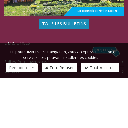
TOUS LES BULLETINS
LIENS UTILES
En poursuivant votre navigation, vous acceptez l'utilisation de
services tiers pouvant installer des cookies
Solliès-Pont, avec vous !
Personnaliser
Tout Refuser
Tout Accepter
Contact
CONTACTEZ-NOUS
1 rue de la République
83210
SOLLIES-PONT
Tél :
+33 (0)4 94 13 58 00
Fax :
+33 (0)4 94 13 58 01