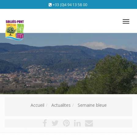
+33 (0)4 94 13 58 00
Tog
nav
Accueil
Actualites
Semaine bleue