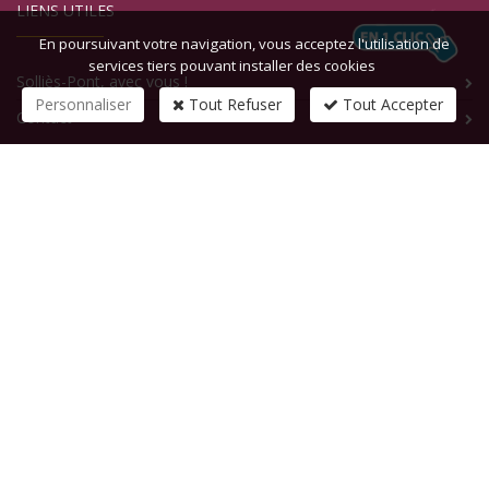
LIENS UTILES
En poursuivant votre navigation, vous acceptez l'utilisation de
services tiers pouvant installer des cookies
Solliès-Pont, avec vous !
Personnaliser
Tout Refuser
Tout Accepter
Contact
CONTACTEZ-NOUS
1 rue de la République
83210
SOLLIES-PONT
Tél :
+33 (0)4 94 13 58 00
Fax :
+33 (0)4 94 13 58 01
Email :
infosite@solliespont.fr