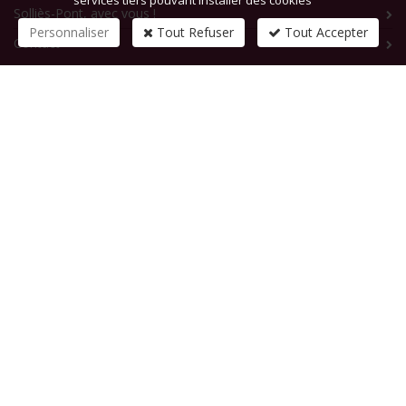
services tiers pouvant installer des cookies
Solliès-Pont, avec vous !
Personnaliser
Tout Refuser
Tout Accepter
Contact
CONTACTEZ-NOUS
1 rue de la République
83210
SOLLIES-PONT
Tél :
+33 (0)4 94 13 58 00
Fax :
+33 (0)4 94 13 58 01
Email :
infosite@solliespont.fr