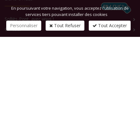
En poursuivant votre navigation, vous acceptez l'utilisation de
services tiers pouvant installer des cookies
Solliès-Pont, avec vous !
Personnaliser
Tout Refuser
Tout Accepter
Contact
CONTACTEZ-NOUS
1 rue de la République
83210
SOLLIES-PONT
Tél :
+33 (0)4 94 13 58 00
Fax :
+33 (0)4 94 13 58 01
Email :
infosite@solliespont.fr