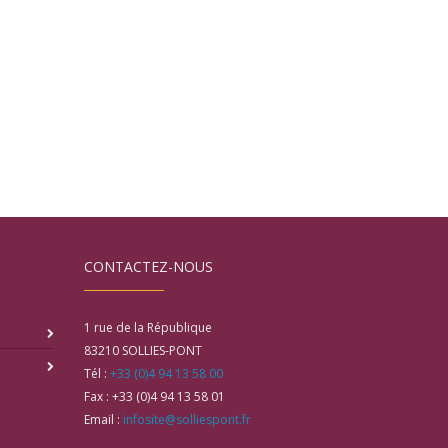
CONTACTEZ-NOUS
1 rue de la République
83210
SOLLIES-PONT
Tél :
+33 (0)4 94 13 58 00
Fax :
+33 (0)4 94 13 58 01
Email :
infosite@solliespont.fr