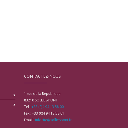
CONTACTEZ-NOUS
1 rue de la République
83210
SOLLIES-PONT
Tél :
+33 (0)4 94 13 58 00
Fax :
+33 (0)4 94 13 58 01
Email :
infosite@solliespont.fr