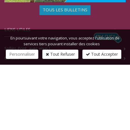
TOUS LES BULLETINS
LIENS UTILES
En poursuivant votre navigation, vous acceptez l'utilisation de
services tiers pouvant installer des cookies
Solliès-Pont, avec vous !
Personnaliser
Tout Refuser
Tout Accepter
Contact
CONTACTEZ-NOUS
1 rue de la République
83210
SOLLIES-PONT
Tél :
+33 (0)4 94 13 58 00
Fax :
+33 (0)4 94 13 58 01
Email :
infosite@solliespont.fr