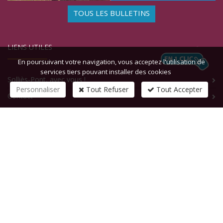
TOUS LES BULLETINS
LIENS UTILES
En poursuivant votre navigation, vous acceptez l'utilisation de
services tiers pouvant installer des cookies
Solliès-Pont, avec vous !
Personnaliser
Tout Refuser
Tout Accepter
Contact
CONTACTEZ-NOUS
1 rue de la République
83210
SOLLIES-PONT
Tél :
+33 (0)4 94 13 58 00
Fax :
+33 (0)4 94 13 58 01
Email :
infosite@solliespont.fr