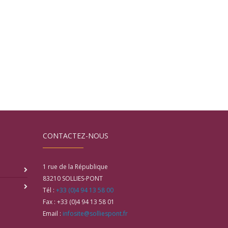
CONTACTEZ-NOUS
1 rue de la République
83210
SOLLIES-PONT
Tél :
+33 (0)4 94 13 58 00
Fax :
+33 (0)4 94 13 58 01
Email :
infosite@solliespont.fr