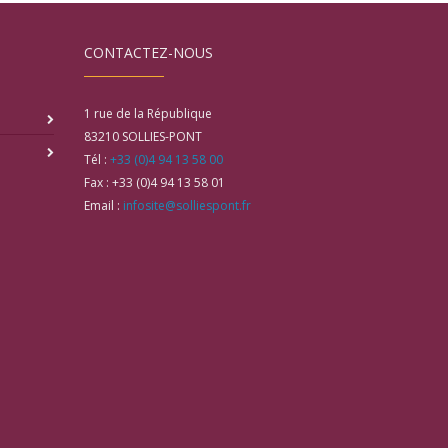
CONTACTEZ-NOUS
1 rue de la République
83210
SOLLIES-PONT
Tél :
+33 (0)4 94 13 58 00
Fax :
+33 (0)4 94 13 58 01
Email :
infosite@solliespont.fr