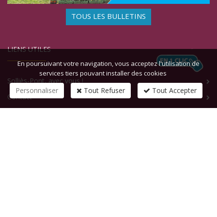
TOUS LES BULLETINS
LIENS UTILES
En poursuivant votre navigation, vous acceptez l'utilisation de
services tiers pouvant installer des cookies
Solliès-Pont, avec vous !
Personnaliser
Tout Refuser
Tout Accepter
Contact
CONTACTEZ-NOUS
1 rue de la République
83210
SOLLIES-PONT
Tél :
+33 (0)4 94 13 58 00
Fax :
+33 (0)4 94 13 58 01
Email :
infosite@solliespont.fr