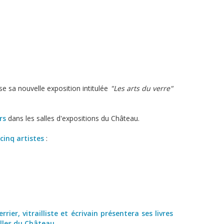
e sa nouvelle exposition intitulée
"Les arts du verre"
rs
dans les salles d'expositions du Château.
e
cinq artistes
:
rier, vitrailliste et écrivain présentera ses livres
relles du Château
.