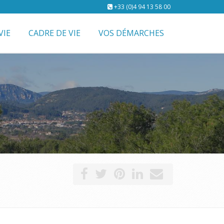
+33 (0)4 94 13 58 00
VIE
CADRE DE VIE
VOS DÉMARCHES