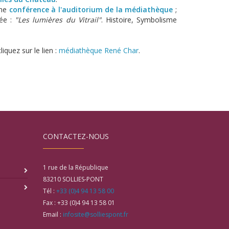
une
conférence à l'auditorium de la médiathèque
;
lée :
"Les lumières du Vitrail"
. Histoire, Symbolisme
iquez sur le lien :
médiathèque René Char
.
CONTACTEZ-NOUS
1 rue de la République
83210
SOLLIES-PONT
Tél :
+33 (0)4 94 13 58 00
Fax :
+33 (0)4 94 13 58 01
Email :
infosite@solliespont.fr