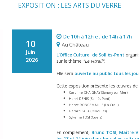
EXPOSITION : LES ARTS DU VERRE
De 10h à 12h et de 14h à 17h
10
Au Château
Juin
L'Office Culturel de Solliès-Pont
organis
2026
sur le thème
"Le vitrail"
.
Elle sera
ouverte au public tous les jou
Cette exposition présente les œuvres d
Caroline CHAIGNAY (Sanary-sur-Mer)
Henri DENIS (Solliès-Pont)
Hervé RONGEMAILLE (La Crau)
Gérard SALA (Ollioules)
Sylvaine TOSI (Cuers)
En complément,
Bruno TOSI, Maître-Ver
les 13 et 14 juin dans les salles cultu