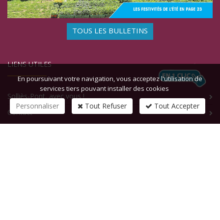
TOUS LES BULLETINS
LIENS UTILES
En poursuivant votre navigation, vous acceptez l'utilisation de
services tiers pouvant installer des cookies
Solliès-Pont, avec vous !
Personnaliser
Tout Refuser
Tout Accepter
Contact
CONTACTEZ-NOUS
1 rue de la République
83210
SOLLIES-PONT
Tél :
+33 (0)4 94 13 58 00
Fax :
+33 (0)4 94 13 58 01
Email :
infosite@solliespont.fr