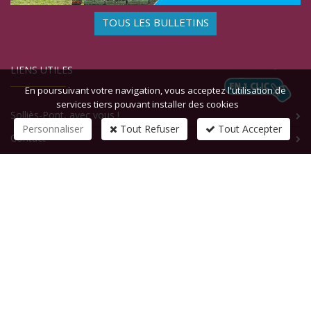
TOUS LES BULLETINS
LIENS UTILES
En poursuivant votre navigation, vous acceptez l'utilisation de
services tiers pouvant installer des cookies
Solliès-Pont, avec vous !
Personnaliser
Tout Refuser
Tout Accepter
Contact
CONTACTEZ-NOUS
1 rue de la République
83210
SOLLIES-PONT
Tél :
+33 (0)4 94 13 58 00
Fax :
+33 (0)4 94 13 58 01
Email :
infosite@solliespont.fr